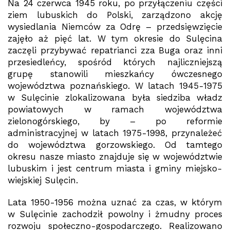
Na 24 czerwca 1945 roku, po przyłączeniu części
ziem lubuskich do Polski, zarządzono akcję
wysiedlania Niemców za Odrę – przedsięwzięcie
zajęło aż pięć lat. W tym okresie do Sulęcina
zaczęli przybywać repatrianci zza Buga oraz inni
przesiedleńcy, spośród których najliczniejszą
grupę stanowili mieszkańcy ówczesnego
województwa poznańskiego. W latach 1945-1975
w Sulęcinie zlokalizowana była siedziba władz
powiatowych w ramach województwa
zielonogórskiego, by – po reformie
administracyjnej w latach 1975-1998, przynależeć
do województwa gorzowskiego. Od tamtego
okresu nasze miasto znajduje się w województwie
lubuskim i jest centrum miasta i gminy miejsko-
wiejskiej Sulęcin.
Lata 1950-1956 można uznać za czas, w którym
w Sulęcinie zachodził powolny i żmudny proces
rozwoju społeczno-gospodarczego. Realizowano