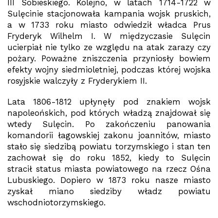
III Sobieskiego. Kolejno, w latach 1714-1722 w
Sulęcinie stacjonowała kampania wojsk pruskich,
a w 1733 roku miasto odwiedził władca Prus
Fryderyk Wilhelm I. W międzyczasie Sulęcin
ucierpiał nie tylko ze względu na atak zarazy czy
pożary. Poważne zniszczenia przyniosły bowiem
efekty wojny siedmioletniej, podczas której wojska
rosyjskie walczyły z Fryderykiem II.
Lata 1806-1812 upłynęły pod znakiem wojsk
napoleońskich, pod których władzą znajdował się
wtedy Sulęcin. Po zakończeniu panowania
komandorii łagowskiej zakonu joannitów, miasto
stało się siedzibą powiatu torzymskiego i stan ten
zachował się do roku 1852, kiedy to Sulęcin
stracił status miasta powiatowego na rzecz Ośna
Lubuskiego. Dopiero w 1873 roku nasze miasto
zyskał miano siedziby władz powiatu
wschodniotorzymskiego.