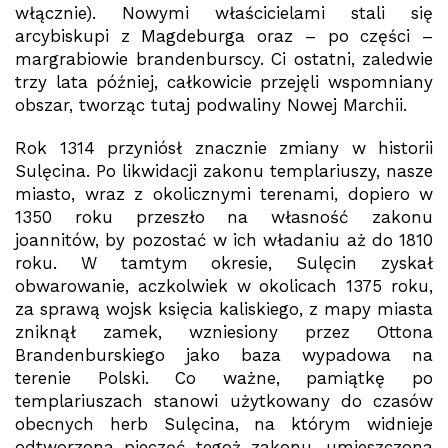
włącznie). Nowymi właścicielami stali się
arcybiskupi z Magdeburga oraz – po części –
margrabiowie brandenburscy. Ci ostatni, zaledwie
trzy lata później, całkowicie przejęli wspomniany
obszar, tworząc tutaj podwaliny Nowej Marchii.
Rok 1314 przyniósł znacznie zmiany w historii
Sulęcina. Po likwidacji zakonu templariuszy, nasze
miasto, wraz z okolicznymi terenami, dopiero w
1350 roku przeszło na własność zakonu
joannitów, by pozostać w ich władaniu aż do 1810
roku. W tamtym okresie, Sulęcin zyskał
obwarowanie, aczkolwiek w okolicach 1375 roku,
za sprawą wojsk księcia kaliskiego, z mapy miasta
zniknął zamek, wzniesiony przez Ottona
Brandenburskiego jako baza wypadowa na
terenie Polski. Co ważne, pamiątkę po
templariuszach stanowi użytkowany do czasów
obecnych herb Sulęcina, na którym widnieje
odtworzona pieczęć tegoż zakonu, umieszczona