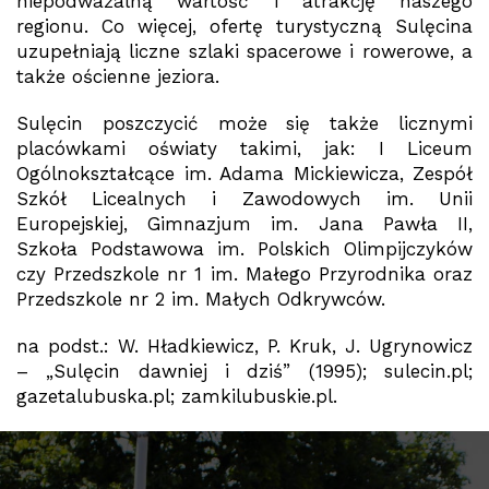
niepodważalną wartość i atrakcję naszego
regionu. Co więcej, ofertę turystyczną Sulęcina
uzupełniają liczne szlaki spacerowe i rowerowe, a
także ościenne jeziora.
Sulęcin poszczycić może się także licznymi
placówkami oświaty takimi, jak: I Liceum
Ogólnokształcące im. Adama Mickiewicza, Zespół
Szkół Licealnych i Zawodowych im. Unii
Europejskiej, Gimnazjum im. Jana Pawła II,
Szkoła Podstawowa im. Polskich Olimpijczyków
czy Przedszkole nr 1 im. Małego Przyrodnika oraz
Przedszkole nr 2 im. Małych Odkrywców.
na podst.: W. Hładkiewicz, P. Kruk, J. Ugrynowicz
– „Sulęcin dawniej i dziś” (1995); sulecin.pl;
gazetalubuska.pl; zamkilubuskie.pl.