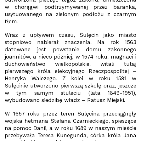
w chorągwi podtrzymywanej przez baranka,
usytuowanego na zielonym podłożu z czarnym
tłem.
Wraz z upływem czasu, Sulęcin jako miasto
stopniowo nabierał znaczenia. Na rok 1563
datowane jest powstanie domu zakonnego
joannitów, a nieco później, w 1574 roku, magnaci i
duchowieństwo wielkopolskie, witali tutaj
pierwszego króla elekcyjnego Rzeczpospolitej –
Henryka Walezego. Z kolei w roku 1591 w
Sulęcinie utworzono pierwszą szkolę oraz, jeszcze
w tym samym stuleciu (lata 1849-1951),
wybudowano siedzibę władz – Ratusz Miejski.
W 1657 roku przez teren Sulęcina przeciągnęły
wojska hetmana Stefana Czarnieckiego, spieszące
na pomoc Danii, a w roku 1689 w naszym mieście
przebywała Teresa Kunegunda, córka króla Jana