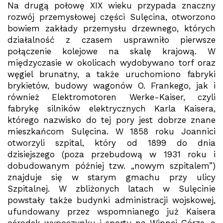
Na drugą połowę XIX wieku przypada znaczny
rozwój przemysłowej części Sulęcina, otworzono
bowiem zakłady przemysłu drzewnego, których
działalność z czasem usprawniło pierwsze
połączenie kolejowe na skalę krajową. W
międzyczasie w okolicach wydobywano torf oraz
węgiel brunatny, a także uruchomiono fabryki
brykietów, budowy wagonów O. Frankego, jak i
również Elektromotoren Werke-Kaiser, czyli
fabrykę silników elektrycznych Karla Kaisera,
którego nazwisko do tej pory jest dobrze znane
mieszkańcom Sulęcina. W 1858 roku Joannici
otworzyli szpital, który od 1899 do dnia
dzisiejszego (poza przebudową w 1931 roku i
dobudowanym później tzw. „nowym szpitalem”)
znajduje się w starym gmachu przy ulicy
Szpitalnej. W zbliżonych latach w Sulęcinie
powstały także budynki administracji wojskowej,
ufundowany przez wspomnianego już Kaisera