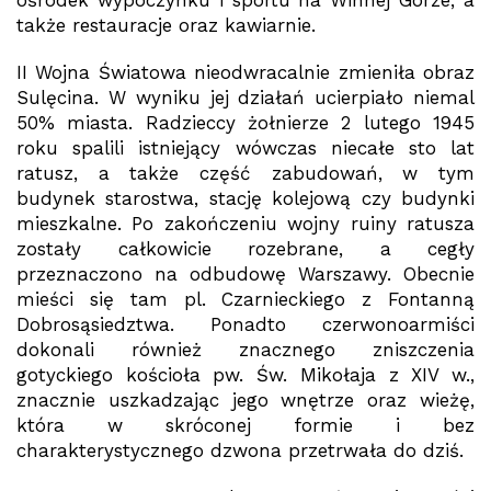
ośrodek wypoczynku i sportu na Winnej Górze, a
także restauracje oraz kawiarnie.
II Wojna Światowa nieodwracalnie zmieniła obraz
Sulęcina. W wyniku jej działań ucierpiało niemal
50% miasta. Radzieccy żołnierze 2 lutego 1945
roku spalili istniejący wówczas niecałe sto lat
ratusz, a także część zabudowań, w tym
budynek starostwa, stację kolejową czy budynki
mieszkalne. Po zakończeniu wojny ruiny ratusza
zostały całkowicie rozebrane, a cegły
przeznaczono na odbudowę Warszawy. Obecnie
mieści się tam pl. Czarnieckiego z Fontanną
Dobrosąsiedztwa. Ponadto czerwonoarmiści
dokonali również znacznego zniszczenia
gotyckiego kościoła pw. Św. Mikołaja z XIV w.,
znacznie uszkadzając jego wnętrze oraz wieżę,
która w skróconej formie i bez
charakterystycznego dzwona przetrwała do dziś.