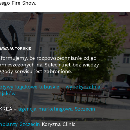
wego Fire Show.
RAWA AUTORSKIE
nformujemy, że rozpowszechnianie zdjęć
amieszczonych na Sulecin.net bez wiedzy
 zgody serwisu jest zabronione.
pływy kajakowe lubuskie - wypożyczalnia
ajaków
KREA -
agencja marketingowa Szczecin
mplanty Szczecin
Koryzna Clinic