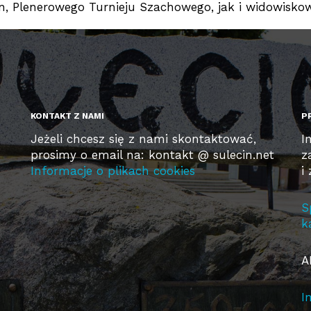
an, Plenerowego Turnieju Szachowego, jak i widowisko
KONTAKT Z NAMI
P
Jeżeli chcesz się z nami skontaktować,
I
prosimy o email na: kontakt @ sulecin.net
z
Informacje o plikach cookies
i
S
k
A
I