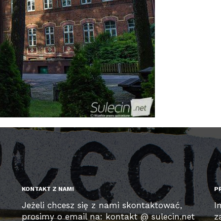
KONTAKT Z NAMI
P
Jeżeli chcesz się z nami skontaktować,
I
prosimy o email na: kontakt @ sulecin.net
z