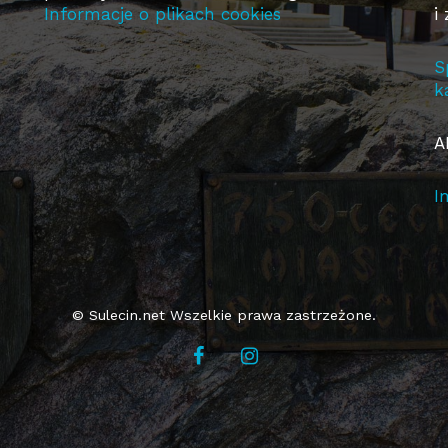
Informacje o plikach cookies
i
S
k
A
I
© Sulecin.net Wszelkie prawa zastrzeżone.