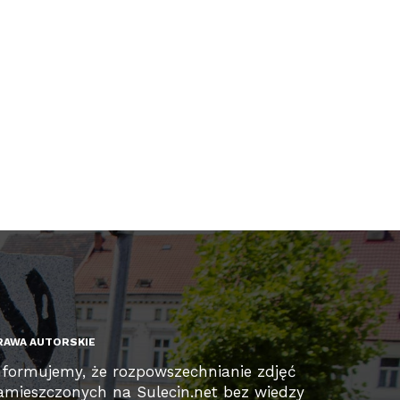
RAWA AUTORSKIE
nformujemy, że rozpowszechnianie zdjęć
amieszczonych na Sulecin.net bez wiedzy