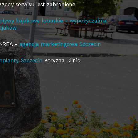
 zgody serwisu jest zabronione.
pływy kajakowe lubuskie - wypożyczalnia
ajaków
KREA -
agencja marketingowa Szczecin
mplanty Szczecin
Koryzna Clinic