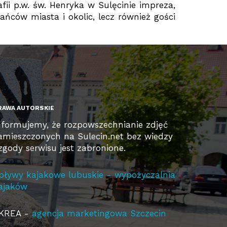
fii p.w. św. Henryka w Sulęcinie impreza,
ńców miasta i okolic, lecz również gości
RAWA AUTORSKIE
nformujemy, że rozpowszechnianie zdjęć
amieszczonych na Sulecin.net bez wiedzy
 zgody serwisu jest zabronione.
pływy kajakowe lubuskie - wypożyczalnia
ajaków
KREA -
agencja marketingowa Szczecin