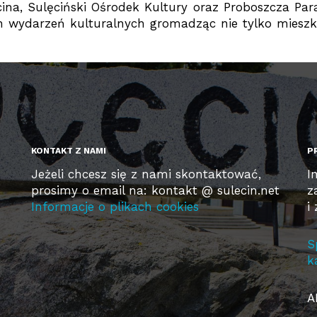
na, Sulęciński Ośrodek Kultury oraz Proboszcza Para
h wydarzeń kulturalnych gromadząc nie tylko mieszka
KONTAKT Z NAMI
P
Jeżeli chcesz się z nami skontaktować,
I
prosimy o email na: kontakt @ sulecin.net
z
Informacje o plikach cookies
i
S
k
A