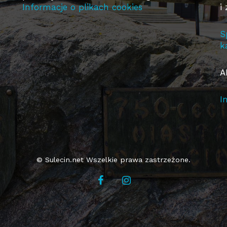
Informacje o plikach cookies
i
S
k
A
I
© Sulecin.net Wszelkie prawa zastrzeżone.