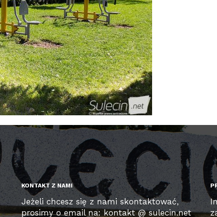
KONTAKT Z NAMI
P
Jeżeli chcesz się z nami skontaktować,
I
prosimy o email na: kontakt @ sulecin.net
z