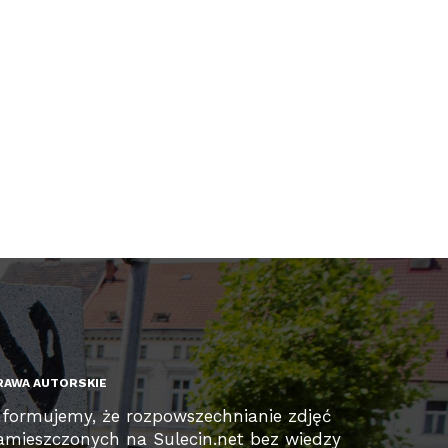
RAWA AUTORSKIE
nformujemy, że rozpowszechnianie zdjęć
amieszczonych na Sulecin.net bez wiedzy