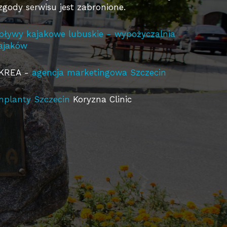
 zgody serwisu jest zabronione.
pływy kajakowe lubuskie - wypożyczalnia
ajaków
KREA -
agencja marketingowa Szczecin
mplanty Szczecin
Koryzna Clinic